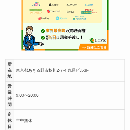
所
在
東京都あきる野市秋川2-7-4 丸昌ビル3F
地
営
業
9:00〜20:00
時
間
定
休
年中無休
日