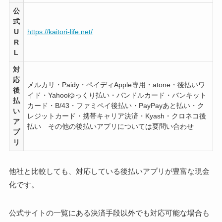
公
式
U
https://kaitori-life.net/
R
L
対
応
メルカリ・Paidy・ペイディApple専用・atone・後払いワ
後
イド・Yahooゆっくり払い・バンドルカード・バンキット
払
カード・B/43・ファミペイ後払い・PayPayあと払い・ク
い
レジットカード・携帯キャリア決済・Kyash・クロネコ後
ア
払い その他の後払いアプリについては要問い合わせ
プ
リ
他社と比較しても、対応している後払いアプリが豊富な現金
化です。
公式サイトの一覧にある決済手段以外でも対応可能な場合も