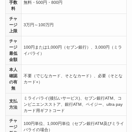
手数
無料・500円・800円
料
チャ
ージ
3万円～100万円
上限
チャ
ージ
100円または1,000円（セブン銀行）、3,000円（ミラ
最低
イバライ）
金額
本人
確認
不要（でじなカード、そとなカード）、必要（そとな
の有
カード+）
無
ミライバライ(後払いサービス)、セブン銀行ATM、コ
支払
ンビニエンスストア、銀行ATM、ペイジー、ultra pay
方法
カード用ギフトコード
チャ
100円単位、1,000円単位（セブン銀行ATM及びミライ
ージ
バライの場合）