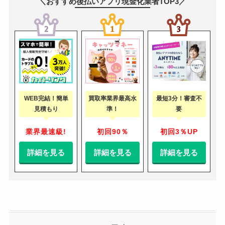
＼おすすめ後払いアプリ現金化業者TOP3／
WEB完結！簡単
買取率業界最高水
最短3分！審査不
見積もり
準！
要
業界最速級!
初回90％
初回3％UP
詳細を見る
詳細を見る
詳細を見る